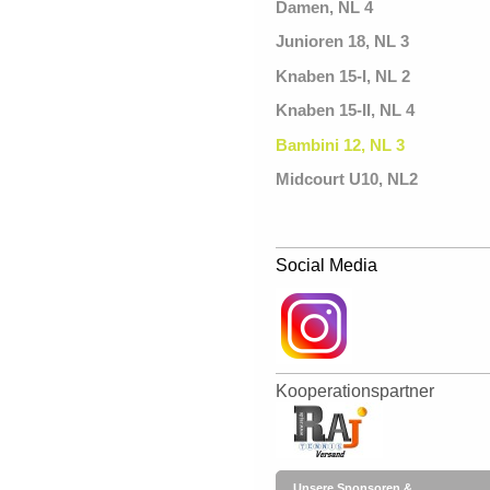
Damen, NL 4
Junioren 18, NL 3
Knaben 15-I, NL 2
Knaben 15-II, NL 4
Bambini 12, NL 3
Midcourt U10, NL2
Social Media
Kooperationspartner
Unsere Sponsoren &