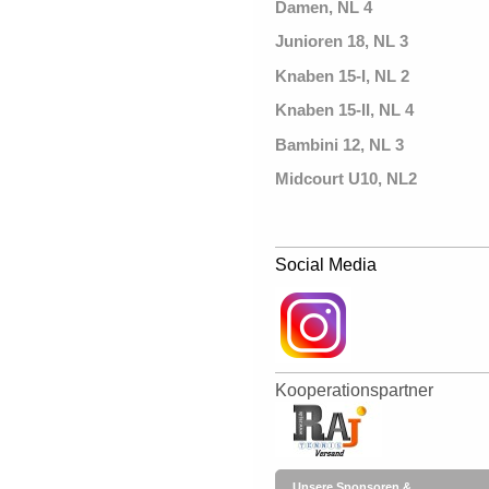
Damen, NL 4
Junioren 18, NL 3
Knaben 15-I, NL 2
Knaben 15-II, NL 4
Bambini 12, NL 3
Midcourt U10, NL2
Social Media
Kooperationspartner
Unsere Sponsoren &